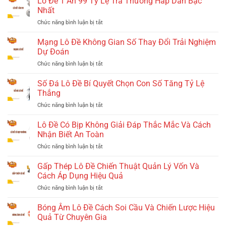
Lô Đề 1 Ăn 99 Tỷ Lệ Trả Thưởng Hấp Dẫn Bậc
Số
Lô
Mã
Nhất
Chuẩn
Đề
Giấc
Xác
Chức năng bình luận bị tắt
ở
12
Mơ
Lô
Con
Thành
Đề
Mạng Lô Đề Không Gian Số Thay Đổi Trải Nghiệm
Giáp
Con
1
Bí
Dự Đoán
Số
Ăn
Quyết
May
Chức năng bình luận bị tắt
ở
99
Chọn
Mắn
Mạng
Tỷ
Số
Lô
Số Đá Lô Đề Bí Quyết Chọn Con Số Tăng Tỷ Lệ
Lệ
Theo
Đề
Trả
Thắng
Tuổi
Không
Thưởng
Chức năng bình luận bị tắt
ở
Gian
Hấp
Số
Số
Dẫn
Đá
Lô Đề Có Bịp Không Giải Đáp Thắc Mắc Và Cách
Thay
Bậc
Lô
Đổi
Nhận Biết An Toàn
Nhất
Đề
Trải
Chức năng bình luận bị tắt
ở
Bí
Nghiệm
Lô
Quyết
Dự
Đề
Gấp Thép Lô Đề Chiến Thuật Quản Lý Vốn Và
Chọn
Đoán
Có
Con
Cách Áp Dụng Hiệu Quả
Bịp
Số
Chức năng bình luận bị tắt
ở
Không
Tăng
Gấp
Giải
Tỷ
Thép
Bóng Âm Lô Đề Cách Soi Cầu Và Chiến Lược Hiệu
Đáp
Lệ
Lô
Thắc
Quả Từ Chuyên Gia
Thắng
Đề
Mắc