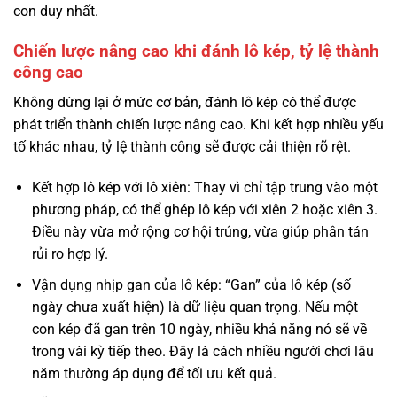
con duy nhất.
Chiến lược nâng cao khi đánh lô kép, tỷ lệ thành
công cao
Không dừng lại ở mức cơ bản, đánh lô kép có thể được
phát triển thành chiến lược nâng cao. Khi kết hợp nhiều yếu
tố khác nhau, tỷ lệ thành công sẽ được cải thiện rõ rệt.
Kết hợp lô kép với lô xiên: Thay vì chỉ tập trung vào một
phương pháp, có thể ghép lô kép với xiên 2 hoặc xiên 3.
Điều này vừa mở rộng cơ hội trúng, vừa giúp phân tán
rủi ro hợp lý.
Vận dụng nhịp gan của lô kép: “Gan” của lô kép (số
ngày chưa xuất hiện) là dữ liệu quan trọng. Nếu một
con kép đã gan trên 10 ngày, nhiều khả năng nó sẽ về
trong vài kỳ tiếp theo. Đây là cách nhiều người chơi lâu
năm thường áp dụng để tối ưu kết quả.