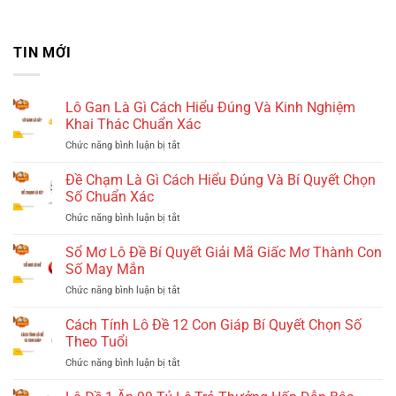
TIN MỚI
Lô Gan Là Gì Cách Hiểu Đúng Và Kinh Nghiệm
Khai Thác Chuẩn Xác
Chức năng bình luận bị tắt
ở
Lô
Gan
Đề Chạm Là Gì Cách Hiểu Đúng Và Bí Quyết Chọn
Là
Số Chuẩn Xác
Gì
Chức năng bình luận bị tắt
ở
Cách
Đề
Hiểu
Chạm
Sổ Mơ Lô Đề Bí Quyết Giải Mã Giấc Mơ Thành Con
Đúng
Là
Và
Số May Mắn
Gì
Kinh
Chức năng bình luận bị tắt
ở
Cách
Nghiệm
Sổ
Hiểu
Khai
Mơ
Cách Tính Lô Đề 12 Con Giáp Bí Quyết Chọn Số
Đúng
Thác
Lô
Và
Theo Tuổi
Chuẩn
Đề
Bí
Xác
Chức năng bình luận bị tắt
ở
Bí
Quyết
Cách
Quyết
Chọn
Tính
Giải