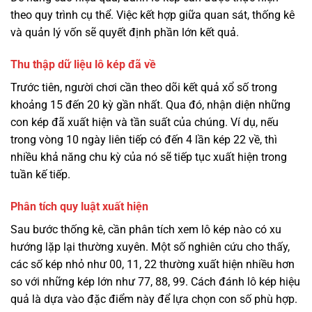
theo quy trình cụ thể. Việc kết hợp giữa quan sát, thống kê
và quản lý vốn sẽ quyết định phần lớn kết quả.
Thu thập dữ liệu lô kép đã về
Trước tiên, người chơi cần theo dõi kết quả xổ số trong
khoảng 15 đến 20 kỳ gần nhất. Qua đó, nhận diện những
con kép đã xuất hiện và tần suất của chúng. Ví dụ, nếu
trong vòng 10 ngày liên tiếp có đến 4 lần kép 22 về, thì
nhiều khả năng chu kỳ của nó sẽ tiếp tục xuất hiện trong
tuần kế tiếp.
Phân tích quy luật xuất hiện
Sau bước thống kê, cần phân tích xem lô kép nào có xu
hướng lặp lại thường xuyên. Một số nghiên cứu cho thấy,
các số kép nhỏ như 00, 11, 22 thường xuất hiện nhiều hơn
so với những kép lớn như 77, 88, 99. Cách đánh lô kép hiệu
quả là dựa vào đặc điểm này để lựa chọn con số phù hợp.