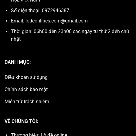
Số điện thoại: 0972946387
Email:
lodeonlines.com@gmail.com
Thời gian: 06h00 đến 23h00 các ngày từ thứ 2 đến chủ
nhật
DANH MỤC:
Điều khoản sử dụng
Chính sách bảo mật
Miễn trừ trách nhiệm
VỀ CHÚNG TÔI:
Thương hiệu: Lô đề online