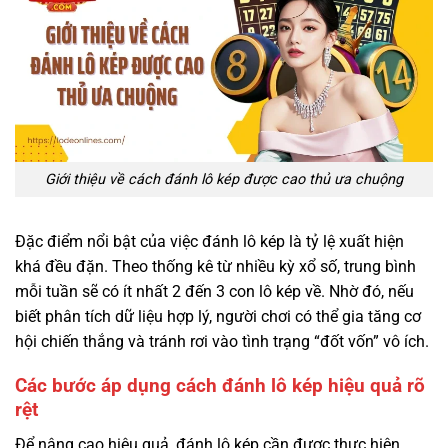
Giới thiệu về cách đánh lô kép được cao thủ ưa chuộng
Đặc điểm nổi bật của việc đánh lô kép là tỷ lệ xuất hiện
khá đều đặn. Theo thống kê từ nhiều kỳ xổ số, trung bình
mỗi tuần sẽ có ít nhất 2 đến 3 con lô kép về. Nhờ đó, nếu
biết phân tích dữ liệu hợp lý, người chơi có thể gia tăng cơ
hội chiến thắng và tránh rơi vào tình trạng “đốt vốn” vô ích.
Các bước áp dụng cách đánh lô kép hiệu quả rõ
rệt
Để nâng cao hiệu quả, đánh lô kép cần được thực hiện