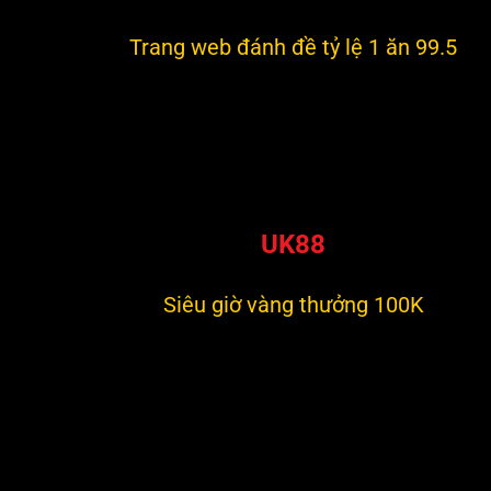
Trang web đánh đề tỷ lệ 1 ăn 99.5
UK88
Siêu giờ vàng thưởng 100K