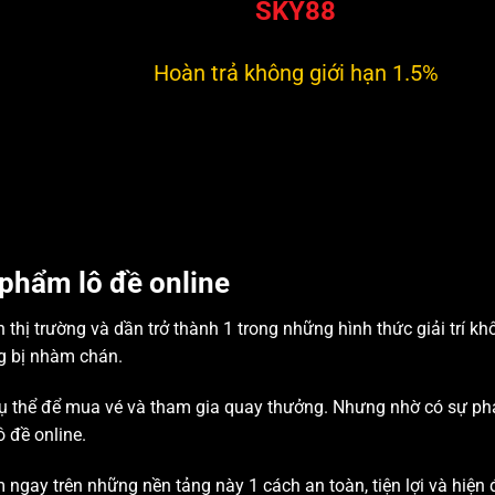
SKY88
Hoàn trả không giới hạn 1.5%
 phẩm lô đề online
ên thị trường và dần trở thành 1 trong những hình thức giải trí 
ng bị nhàm chán.
cụ thể để mua vé và tham gia quay thưởng. Nhưng nhờ có sự ph
ô đề online.
 ngay trên những nền tảng này 1 cách an toàn, tiện lợi và hiện