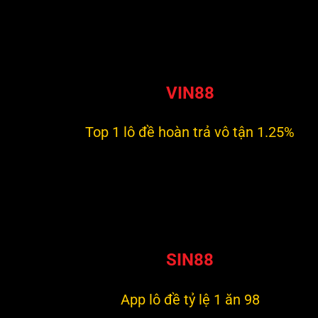
VIN88
Top 1 lô đề hoàn trả vô tận 1.25%
SIN88
App lô đề tỷ lệ 1 ăn 98