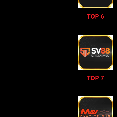
TOP 6
TOP 7