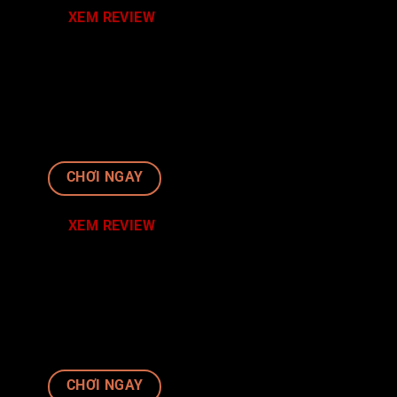
XEM REVIEW
CHƠI NGAY
XEM REVIEW
CHƠI NGAY